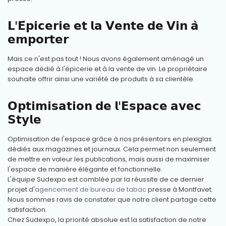
𝗟'𝗘́𝗽𝗶𝗰𝗲𝗿𝗶𝗲 𝗲𝘁 𝗹𝗮 𝗩𝗲𝗻𝘁𝗲 𝗱𝗲 𝗩𝗶𝗻 𝗮̀
𝗲𝗺𝗽𝗼𝗿𝘁𝗲𝗿
Mais ce n'est pas tout ! Nous avons également aménagé un
espace dédié à l'épicerie et à la vente de vin. Le propriétaire
souhaite offrir ainsi une variété de produits à sa clientèle.
𝗢𝗽𝘁𝗶𝗺𝗶𝘀𝗮𝘁𝗶𝗼𝗻 𝗱𝗲 𝗹'𝗘𝘀𝗽𝗮𝗰𝗲 𝗮𝘃𝗲𝗰
𝗦𝘁𝘆𝗹𝗲
Optimisation de l'espace grâce à nos présentoirs en plexiglas
dédiés aux magazines et journaux. Cela permet non seulement
de mettre en valeur les publications, mais aussi de maximiser
l'espace de manière élégante et fonctionnelle.
L'équipe Sudexpo est comblée par la réussite de ce dernier
projet d'
agencement de bureau de tabac
presse à Montfavet.
Nous sommes ravis de constater que notre client partage cette
satisfaction.
Chez Sudexpo, la priorité absolue est la satisfaction de notre