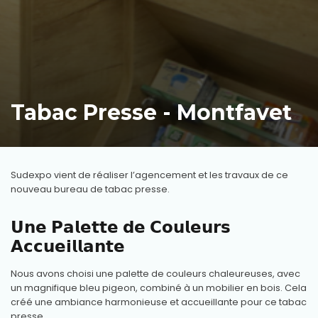
Tabac Presse - Montfavet
Sudexpo vient de réaliser l’agencement et les travaux de ce
nouveau bureau de tabac presse.
𝗨𝗻𝗲 𝗣𝗮𝗹𝗲𝘁𝘁𝗲 𝗱𝗲 𝗖𝗼𝘂𝗹𝗲𝘂𝗿𝘀
𝗔𝗰𝗰𝘂𝗲𝗶𝗹𝗹𝗮𝗻𝘁𝗲
Nous avons choisi une palette de couleurs chaleureuses, avec
un magnifique bleu pigeon, combiné à un mobilier en bois. Cela
créé une ambiance harmonieuse et accueillante pour ce tabac
presse.