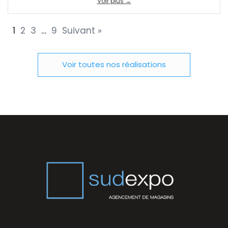
Voir plus →
1
2
3
…
9
Suivant »
Voir toutes nos réalisations