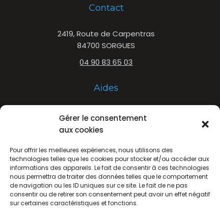
Contact
2419, Route de Carpentras
84700 SORGUES
04 90 83 65 03
Aides
- Fonds de transformation
Gérer le consentement
- Aides à la modernisation des diffuseurs de
aux cookies
Presse
Pour offrir les meilleures expériences, nous utilisons des
technologies telles que les cookies pour stocker et/ou accéder aux
Suivez-nous
informations des appareils. Le fait de consentir à ces technologies
nous permettra de traiter des données telles que le comportement
de navigation ou les ID uniques sur ce site. Le fait de ne pas
consentir ou de retirer son consentement peut avoir un effet négatif
sur certaines caractéristiques et fonctions.
Copyright © 2026 Sudexpo |